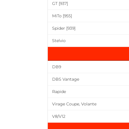
GT [937]
MiTo [955]
Spider [939]
Stelvio
DB9
DBS Vantage
Rapide
Virage Coupe, Volante
V8/V12