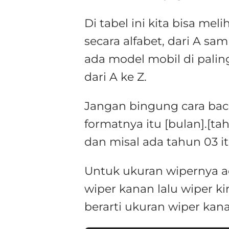
Di tabel ini kita bisa mel
secara alfabet, dari A sa
ada model mobil di paling 
dari A ke Z.
Jangan bingung cara baca
formatnya itu [bulan].[t
dan misal ada tahun 03 i
Untuk ukuran wipernya a
wiper kanan lalu wiper kir
berarti ukuran wiper kanan