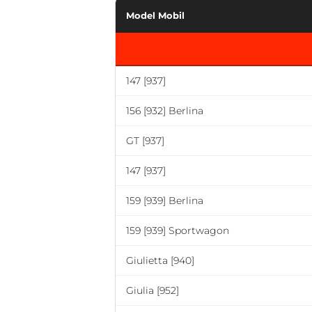
Model Mobil
147 [937]
156 [932] Berlina
GT [937]
147 [937]
159 [939] Berlina
159 [939] Sportwagon
Giulietta [940]
Giulia [952]