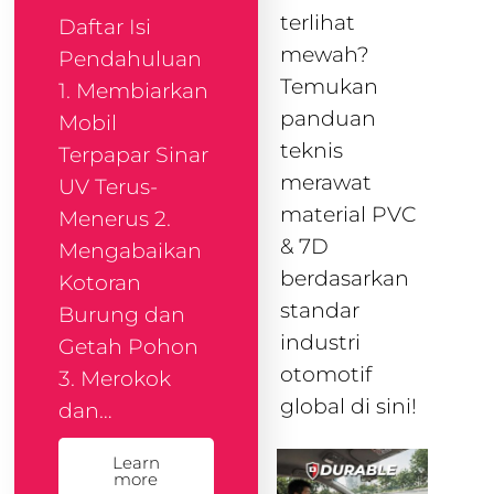
terlihat
Daftar Isi
mewah?
Pendahuluan
Temukan
1. Membiarkan
panduan
Mobil
teknis
Terpapar Sinar
merawat
UV Terus-
material PVC
Menerus 2.
& 7D
Mengabaikan
berdasarkan
Kotoran
standar
Burung dan
industri
Getah Pohon
otomotif
3. Merokok
global di sini!
dan…
Learn
more