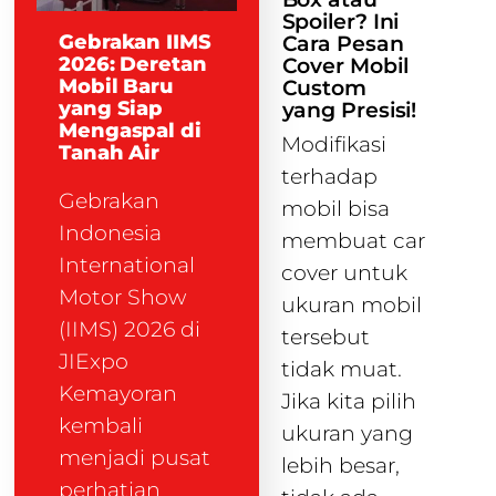
Spoiler? Ini
Gebrakan IIMS
Cara Pesan
2026: Deretan
Cover Mobil
Mobil Baru
Custom
yang Siap
yang Presisi!
Mengaspal di
Modifikasi
Tanah Air
terhadap
Gebrakan
mobil bisa
Indonesia
membuat car
International
cover untuk
Motor Show
ukuran mobil
(IIMS) 2026 di
tersebut
JIExpo
tidak muat.
Kemayoran
Jika kita pilih
kembali
ukuran yang
menjadi pusat
lebih besar,
perhatian