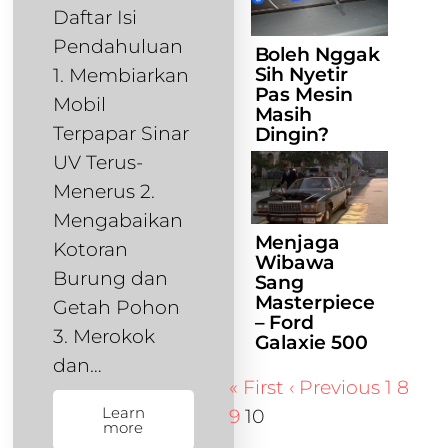
Daftar Isi
Pendahuluan
Boleh Nggak
Sih Nyetir
1. Membiarkan
Pas Mesin
Mobil
Masih
Terpapar Sinar
Dingin?
UV Terus-
Menerus 2.
Mengabaikan
Menjaga
Kotoran
Wibawa
Burung dan
Sang
Masterpiece
Getah Pohon
– Ford
3. Merokok
Galaxie 500
dan…
« First
‹ Previous
1
8
Learn
9
10
more