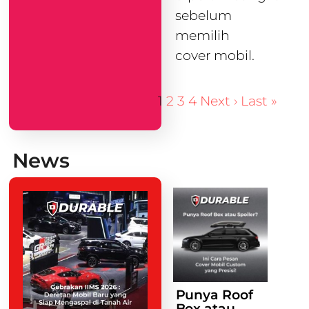
sebelum
memilih
cover mobil.
1
2
3
4
Next ›
Last »
News
Punya Roof
Box atau