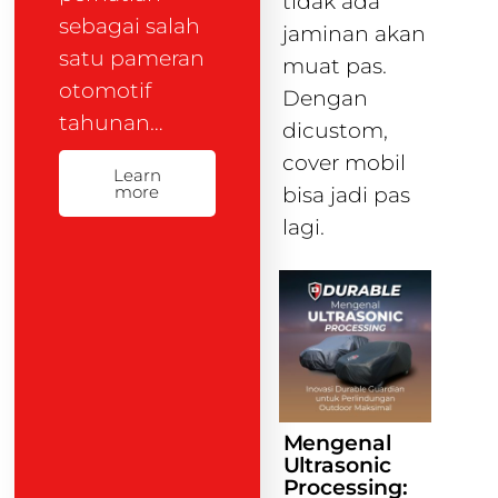
tidak ada
sebagai salah
jaminan akan
satu pameran
muat pas.
otomotif
Dengan
tahunan…
dicustom,
cover mobil
Learn
more
bisa jadi pas
lagi.
Mengenal
Ultrasonic
Processing: