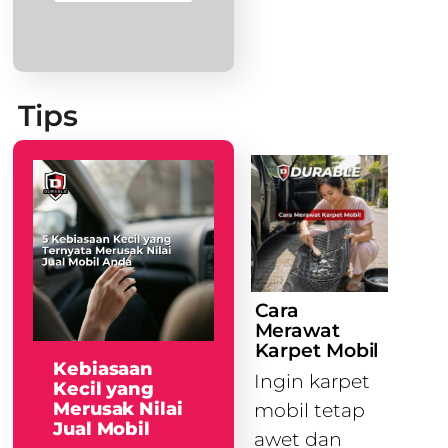
Tips
Cara
Merawat
Karpet Mobil
Kebiasaan
Ingin karpet
Kecil yang
Merusak Nilai
mobil tetap
Jual Mobil
awet dan