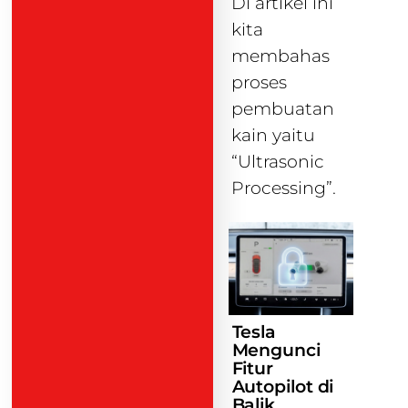
Di artikel ini
kita
membahas
proses
pembuatan
kain yaitu
“Ultrasonic
Processing”.
Tesla
Mengunci
Fitur
Autopilot di
Balik