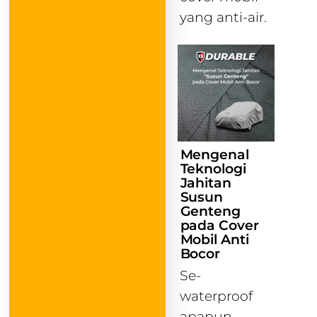
yang anti-air.
Mengenal
Teknologi
Jahitan
Susun
Genteng
pada Cover
Mobil Anti
Bocor
Se-
waterproof
apapun