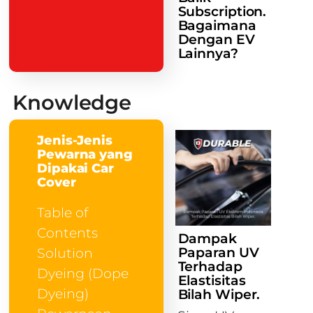
Subscription.
Bagaimana
Dengan EV
Lainnya?
Knowledge
Jenis-Jenis
Pewarna yang
Dipakai Car
Cover
Table of
Contents
Dampak
Paparan UV
Solution
Terhadap
Dyeing (Dope
Elastisitas
Dyeing)
Bilah Wiper.