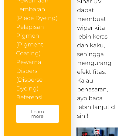
Pewarnaan
Sinar UV
Lembaran
dapat
(Piece Dyeing)
membuat
Pelapisan
wiper kita
Pigmen
lebih keras
(Pigment
dan kaku,
Coating)
sehingga
Pewarna
mengurangi
Dispersi
efektifitas.
(Disperse
Kalau
Dyeing)
penasaran,
Referensi…
ayo baca
lebih lanjut di
Learn
sini!
more