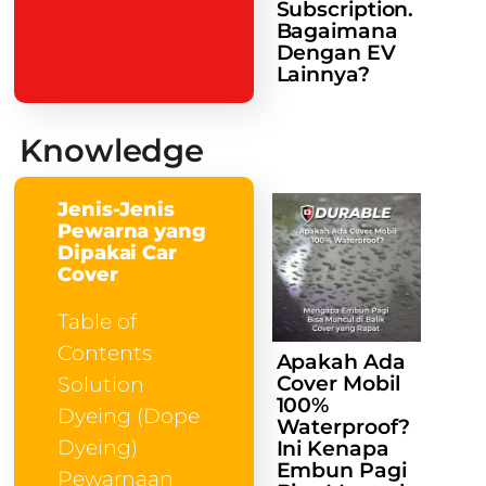
Subscription.
Bagaimana
Dengan EV
Lainnya?
Knowledge
Jenis-Jenis
Pewarna yang
Dipakai Car
Cover
Table of
Contents
Apakah Ada
Cover Mobil
Solution
100%
Dyeing (Dope
Waterproof?
Dyeing)
Ini Kenapa
Embun Pagi
Pewarnaan