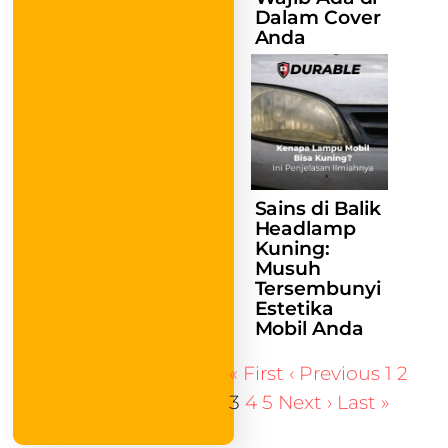
Dalam Cover
Anda
Sains di Balik
Headlamp
Kuning:
Musuh
Tersembunyi
Estetika
Mobil Anda
« First
‹ Previous
1
2
3
4
5
Next ›
Last »