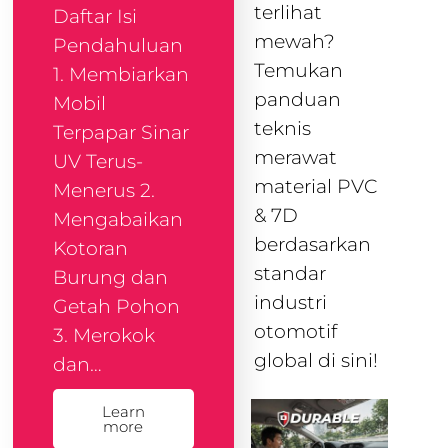
terlihat
Daftar Isi
mewah?
Pendahuluan
Temukan
1. Membiarkan
panduan
Mobil
teknis
Terpapar Sinar
merawat
UV Terus-
material PVC
Menerus 2.
& 7D
Mengabaikan
berdasarkan
Kotoran
standar
Burung dan
industri
Getah Pohon
otomotif
3. Merokok
global di sini!
dan…
Learn
more