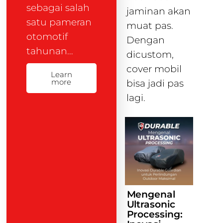
sebagai salah
jaminan akan
satu pameran
muat pas.
otomotif
Dengan
tahunan…
dicustom,
cover mobil
Learn
more
bisa jadi pas
lagi.
Mengenal
Ultrasonic
Processing: