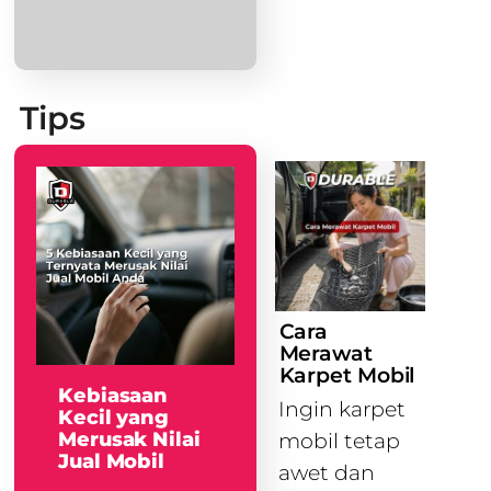
Tips
Cara
Merawat
Karpet Mobil
Kebiasaan
Ingin karpet
Kecil yang
Merusak Nilai
mobil tetap
Jual Mobil
awet dan