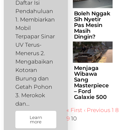
Daftar Isi
Pendahuluan
Boleh Nggak
Sih Nyetir
1. Membiarkan
Pas Mesin
Mobil
Masih
Terpapar Sinar
Dingin?
UV Terus-
Menerus 2.
Mengabaikan
Menjaga
Kotoran
Wibawa
Burung dan
Sang
Masterpiece
Getah Pohon
– Ford
3. Merokok
Galaxie 500
dan…
« First
‹ Previous
1
8
Learn
9
10
more