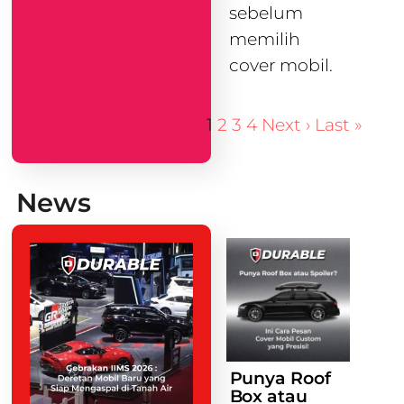
sebelum
memilih
cover mobil.
1
2
3
4
Next ›
Last »
News
Punya Roof
Box atau