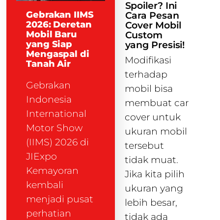
Spoiler? Ini
Gebrakan IIMS
Cara Pesan
2026: Deretan
Cover Mobil
Mobil Baru
Custom
yang Siap
yang Presisi!
Mengaspal di
Modifikasi
Tanah Air
terhadap
Gebrakan
mobil bisa
Indonesia
membuat car
International
cover untuk
Motor Show
ukuran mobil
(IIMS) 2026 di
tersebut
JIExpo
tidak muat.
Kemayoran
Jika kita pilih
kembali
ukuran yang
menjadi pusat
lebih besar,
perhatian
tidak ada