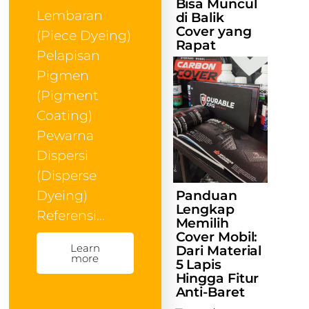
Bisa Muncul
Lembaran
di Balik
Cover yang
(Piece Dyeing)
Rapat
Pelapisan
Pigmen
(Pigment
Coating)
Pewarna
Dispersi
(Disperse
Panduan
Dyeing)
Lengkap
Referensi…
Memilih
Cover Mobil:
Learn
Dari Material
more
5 Lapis
Hingga Fitur
Anti-Baret