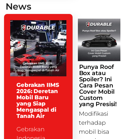
News
Punya Roof
Box atau
Spoiler? Ini
Gebrakan IIMS
Cara Pesan
2026: Deretan
Cover Mobil
Mobil Baru
Custom
yang Siap
yang Presisi!
Mengaspal di
Modifikasi
Tanah Air
terhadap
Gebrakan
mobil bisa
Indonesia