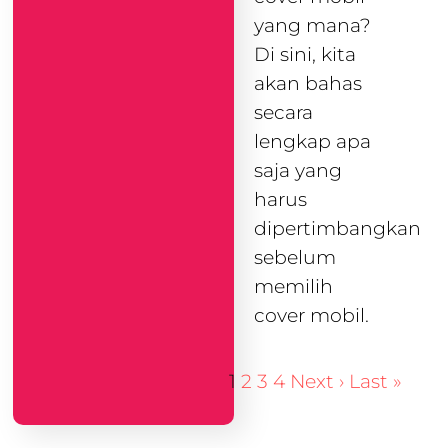
yang mana?
Di sini, kita
akan bahas
secara
lengkap apa
saja yang
harus
dipertimbangkan
sebelum
memilih
cover mobil.
1
2
3
4
Next ›
Last »