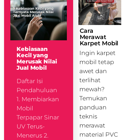
Cara
Merawat
Karpet Mobil
Kebiasaan
Ingin karpet
Kecil yang
Merusak Nilai
mobil tetap
Jual Mobil
awet dan
terlihat
Daftar Isi
mewah?
Pendahuluan
Temukan
1. Membiarkan
panduan
Mobil
teknis
Terpapar Sinar
merawat
UV Terus-
material PVC
Menerus 2.