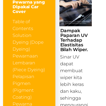
Pewarna yang
Dipakai Car
Cover
Table of
Contents
Dampak
Paparan UV
Solution
Terhadap
Dyeing (Dope
Elastisitas
Dyeing)
Bilah Wiper.
Pewarnaan
Sinar UV
Lembaran
dapat
(Piece Dyeing)
membuat
Pelapisan
wiper kita
Pigmen
lebih keras
(Pigment
dan kaku,
Coating)
sehingga
Pewarna
mengurangi