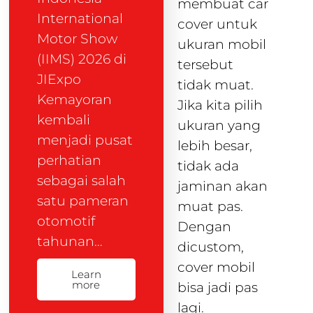
membuat car
International
cover untuk
Motor Show
ukuran mobil
(IIMS) 2026 di
tersebut
JIExpo
tidak muat.
Kemayoran
Jika kita pilih
kembali
ukuran yang
menjadi pusat
lebih besar,
perhatian
tidak ada
sebagai salah
jaminan akan
satu pameran
muat pas.
otomotif
Dengan
tahunan…
dicustom,
cover mobil
Learn
more
bisa jadi pas
lagi.