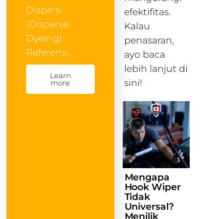
Dispersi
efektifitas.
(Disperse
Kalau
Dyeing)
penasaran,
Referensi…
ayo baca
lebih lanjut di
Learn
sini!
more
Mengapa
Hook Wiper
Tidak
Universal?
Menilik