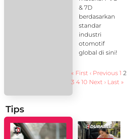
& 7D
berdasarkan
standar
industri
otomotif
global di sini!
« First
‹ Previous
1
2
3
4
10
Next ›
Last »
Tips