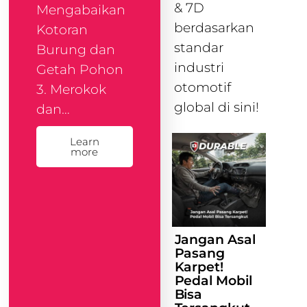
& 7D
Mengabaikan
berdasarkan
Kotoran
standar
Burung dan
industri
Getah Pohon
otomotif
3. Merokok
global di sini!
dan…
Learn
more
Jangan Asal
Pasang
Karpet!
Pedal Mobil
Bisa