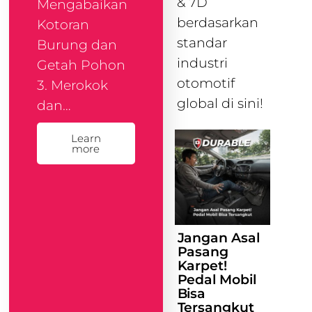
& 7D
Mengabaikan
berdasarkan
Kotoran
standar
Burung dan
industri
Getah Pohon
otomotif
3. Merokok
global di sini!
dan…
Learn
more
Jangan Asal
Pasang
Karpet!
Pedal Mobil
Bisa
Tersangkut