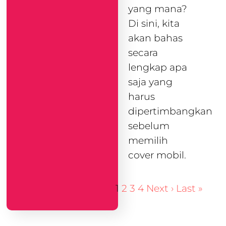
yang mana?
Di sini, kita
akan bahas
secara
lengkap apa
saja yang
harus
dipertimbangkan
sebelum
memilih
cover mobil.
1
2
3
4
Next ›
Last »