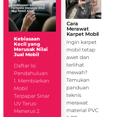
Cara
Merawat
Karpet Mobil
Kebiasaan
Ingin karpet
Kecil yang
Merusak Nilai
mobil tetap
Jual Mobil
awet dan
terlihat
Daftar Isi
mewah?
Pendahuluan
Temukan
1. Membiarkan
panduan
Mobil
teknis
Terpapar Sinar
merawat
UV Terus-
material PVC
Menerus 2.