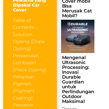
Pewarna yang
Cover mobil
Dipakai Car
Bisa
Cover
Merusak Cat
Mobil?
Table of
Contents
Solution
Dyeing (Dope
Dyeing)
Pewarnaan
Mengenal
Ultrasonic
Lembaran
Processing:
(Piece Dyeing)
Inovasi
Pelapisan
Durable
Guardian
Pigmen
untuk
(Pigment
Perlindungan
Outdoor
Coating)
Maksimal
Pewarna
Proses