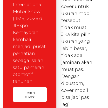
International
cover untuk
Motor Show
ukuran mobil
(IIMS) 2026 di
tersebut
JIExpo
tidak muat.
Kemayoran
Jika kita pilih
kembali
ukuran yang
menjadi pusat
lebih besar,
perhatian
tidak ada
sebagai salah
jaminan akan
satu pameran
muat pas.
otomotif
Dengan
tahunan…
dicustom,
cover mobil
Learn
more
bisa jadi pas
lagi.