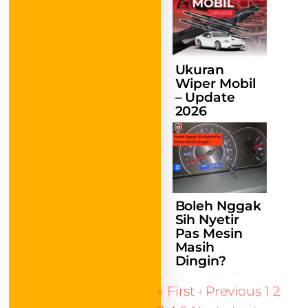
Ukuran
Wiper Mobil
– Update
2026
Boleh Nggak
Sih Nyetir
Pas Mesin
Masih
Dingin?
« First
‹ Previous
1
2