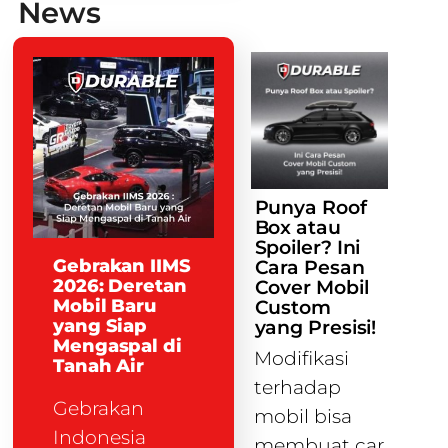
News
Punya Roof
Box atau
Spoiler? Ini
Gebrakan IIMS
Cara Pesan
2026: Deretan
Cover Mobil
Mobil Baru
Custom
yang Siap
yang Presisi!
Mengaspal di
Modifikasi
Tanah Air
terhadap
Gebrakan
mobil bisa
Indonesia
membuat car