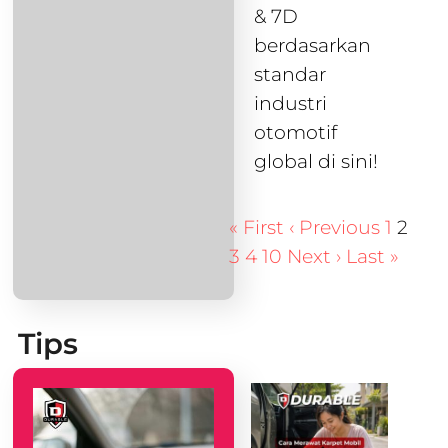
& 7D
berdasarkan
standar
industri
otomotif
global di sini!
« First
‹ Previous
1
2
3
4
10
Next ›
Last »
Tips