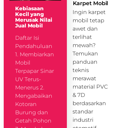
Karpet Mobil
Kebiasaan
Ingin karpet
Kecil yang
Merusak Nilai
mobil tetap
Jual Mobil
awet dan
terlihat
Daftar Isi
mewah?
Pendahuluan
Temukan
1. Membiarkan
panduan
Mobil
teknis
Terpapar Sinar
merawat
UV Terus-
material PVC
Menerus 2.
& 7D
Mengabaikan
berdasarkan
Kotoran
standar
Burung dan
industri
Getah Pohon