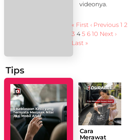
videonya.
« First
‹ Previous
1
2
3
4
5
6
10
Next ›
Last »
Tips
Cara
Merawat