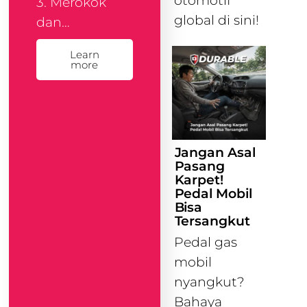
otomotif
3. Merokok
global di sini!
dan…
Learn
more
Jangan Asal
Pasang
Karpet!
Pedal Mobil
Bisa
Tersangkut
Pedal gas
mobil
nyangkut?
Bahaya