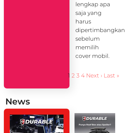
lengkap apa
saja yang
harus
dipertimbangkan
sebelum
memilih
cover mobil.
1
2
3
4
Next ›
Last »
News