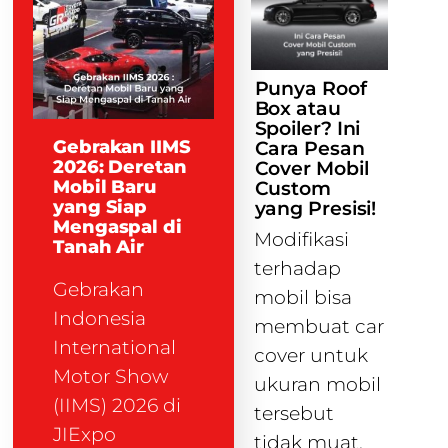
Punya Roof
Box atau
Spoiler? Ini
Gebrakan IIMS
Cara Pesan
2026: Deretan
Cover Mobil
Mobil Baru
Custom
yang Siap
yang Presisi!
Mengaspal di
Modifikasi
Tanah Air
terhadap
Gebrakan
mobil bisa
Indonesia
membuat car
International
cover untuk
Motor Show
ukuran mobil
(IIMS) 2026 di
tersebut
JIExpo
tidak muat.