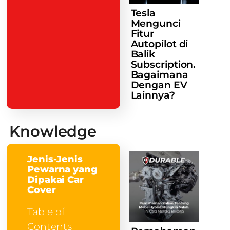
Tesla
Mengunci
Fitur
Autopilot di
Balik
Subscription.
Bagaimana
Dengan EV
Lainnya?
Knowledge
Jenis-Jenis
Pewarna yang
Dipakai Car
Cover
Table of
Contents