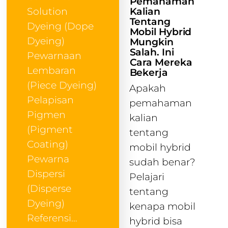
Pemahaman
Kalian
Solution
Tentang
Dyeing (Dope
Mobil Hybrid
Dyeing)
Mungkin
Salah. Ini
Pewarnaan
Cara Mereka
Lembaran
Bekerja
(Piece Dyeing)
Apakah
Pelapisan
pemahaman
Pigmen
kalian
(Pigment
tentang
Coating)
mobil hybrid
Pewarna
sudah benar?
Dispersi
Pelajari
(Disperse
tentang
Dyeing)
kenapa mobil
Referensi…
hybrid bisa