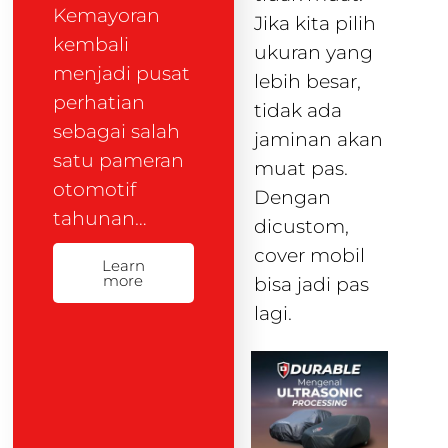
Kemayoran
Jika kita pilih
kembali
ukuran yang
menjadi pusat
lebih besar,
perhatian
tidak ada
sebagai salah
jaminan akan
satu pameran
muat pas.
otomotif
Dengan
tahunan…
dicustom,
cover mobil
Learn
more
bisa jadi pas
lagi.