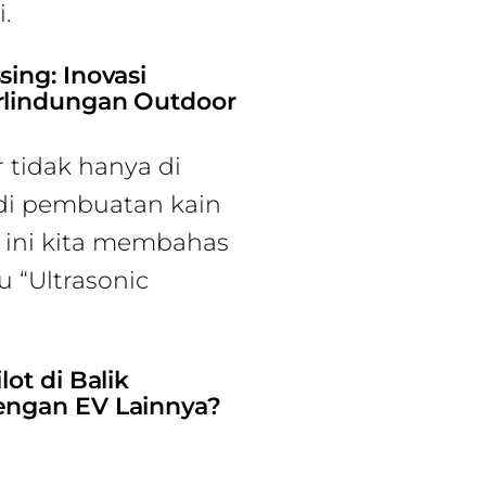
.
ing: Inovasi
rlindungan Outdoor
 tidak hanya di
a di pembuatan kain
l ini kita membahas
 “Ultrasonic
ot di Balik
engan EV Lainnya?