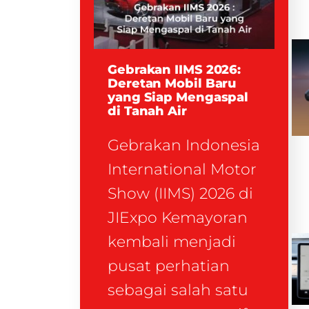
Gebrakan IIMS 2026:
Deretan Mobil Baru
yang Siap Mengaspal
di Tanah Air
Gebrakan Indonesia
International Motor
Show (IIMS) 2026 di
JIExpo Kemayoran
kembali menjadi
pusat perhatian
sebagai salah satu