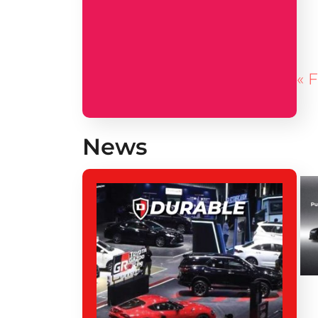
« F
News