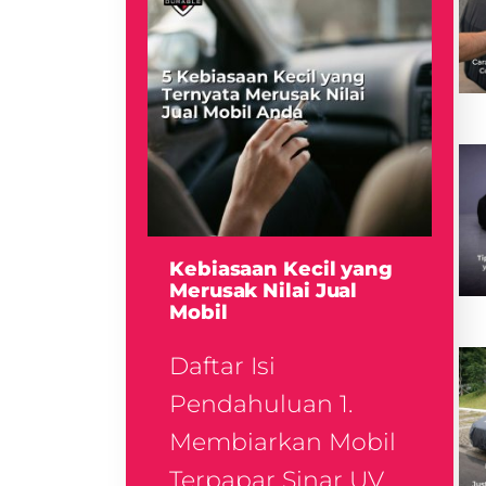
Kebiasaan Kecil yang
Merusak Nilai Jual
Mobil
Daftar Isi
Pendahuluan 1.
Membiarkan Mobil
Terpapar Sinar UV