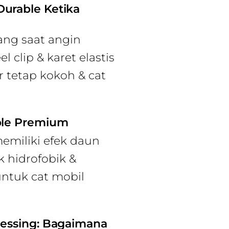
urable Ketika
ang saat angin
 clip & karet elastis
 tetap kokoh & cat
ble Premium
miliki efek daun
k hidrofobik &
untuk cat mobil
cessing: Bagaimana