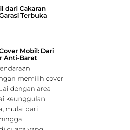
l dari Cakaran
 Garasi Terbuka
over Mobil: Dari
r Anti-Baret
kendaraan
ngan memilih cover
suai dengan area
gai keunggulan
, mulai dari
 hingga
di cuaca yang