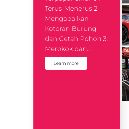
Terus-Menerus 2.
Mengabaikan
Kotoran Burung
dan Getah Pohon 3.
Merokok dan…
Learn more