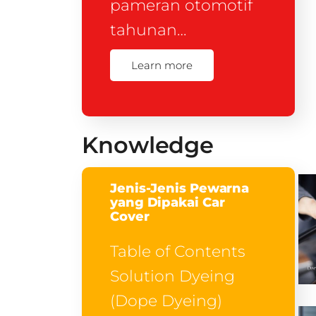
pameran otomotif
tahunan…
Learn more
Knowledge
Jenis-Jenis Pewarna
yang Dipakai Car
Cover
Table of Contents
Solution Dyeing
(Dope Dyeing)