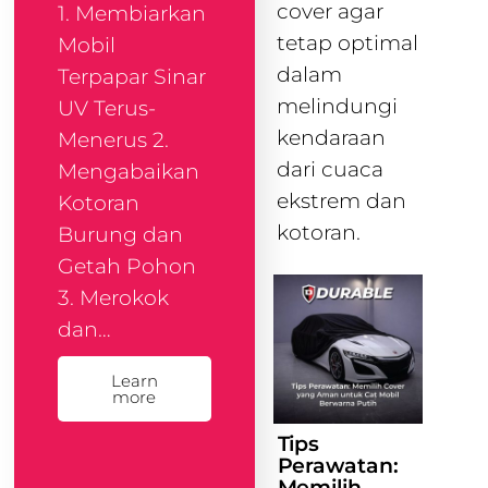
cover agar
1. Membiarkan
tetap optimal
Mobil
dalam
Terpapar Sinar
melindungi
UV Terus-
kendaraan
Menerus 2.
dari cuaca
Mengabaikan
ekstrem dan
Kotoran
kotoran.
Burung dan
Getah Pohon
3. Merokok
dan…
Learn
more
Tips
Perawatan:
Memilih