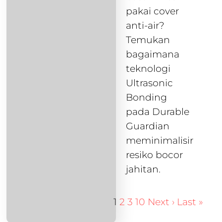
pakai cover
anti-air?
Temukan
bagaimana
teknologi
Ultrasonic
Bonding
pada Durable
Guardian
meminimalisir
resiko bocor
jahitan.
1
2
3
10
Next ›
Last »