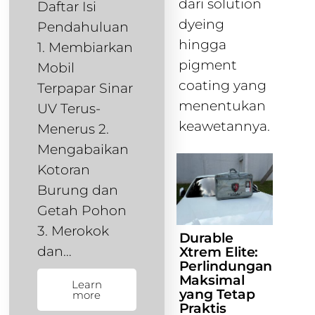
dari solution
Daftar Isi
dyeing
Pendahuluan
hingga
1. Membiarkan
pigment
Mobil
coating yang
Terpapar Sinar
menentukan
UV Terus-
keawetannya.
Menerus 2.
Mengabaikan
Kotoran
Burung dan
Getah Pohon
3. Merokok
Durable
dan…
Xtrem Elite:
Perlindungan
Maksimal
Learn
yang Tetap
more
Praktis