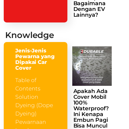
Bagaimana
Dengan EV
Lainnya?
Knowledge
Jenis-Jenis
Pewarna yang
Dipakai Car
Cover
Table of
Contents
Apakah Ada
Cover Mobil
Solution
100%
Dyeing (Dope
Waterproof?
Dyeing)
Ini Kenapa
Embun Pagi
Pewarnaan
Bisa Muncul