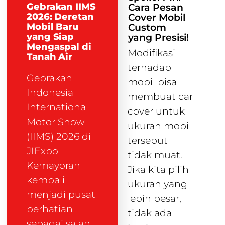
Gebrakan IIMS
Cara Pesan
2026: Deretan
Cover Mobil
Mobil Baru
Custom
yang Siap
yang Presisi!
Mengaspal di
Modifikasi
Tanah Air
terhadap
Gebrakan
mobil bisa
Indonesia
membuat car
International
cover untuk
Motor Show
ukuran mobil
(IIMS) 2026 di
tersebut
JIExpo
tidak muat.
Kemayoran
Jika kita pilih
kembali
ukuran yang
menjadi pusat
lebih besar,
perhatian
tidak ada
sebagai salah