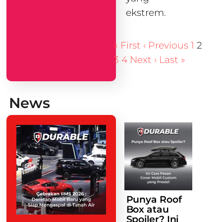
ekstrem.
« First
‹ Previous
1
2
3
4
Next ›
Last »
News
Punya Roof
Box atau
Spoiler? Ini