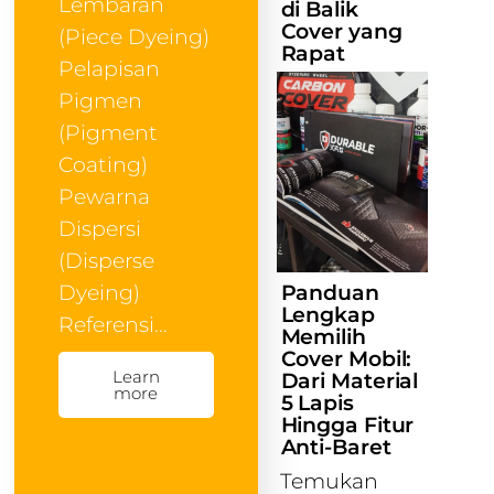
Lembaran
di Balik
Cover yang
(Piece Dyeing)
Rapat
Pelapisan
Pigmen
(Pigment
Coating)
Pewarna
Dispersi
(Disperse
Panduan
Dyeing)
Lengkap
Referensi…
Memilih
Cover Mobil:
Learn
Dari Material
more
5 Lapis
Hingga Fitur
Anti-Baret
Temukan