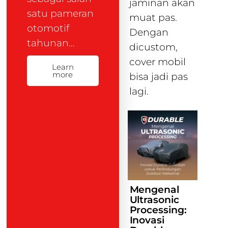
jaminan akan
satu pameran
muat pas.
otomotif
Dengan
tahunan…
dicustom,
cover mobil
Learn
more
bisa jadi pas
lagi.
Mengenal
Ultrasonic
Processing:
Inovasi