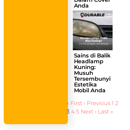
Anda
Sains di Balik
Headlamp
Kuning:
Musuh
Tersembunyi
Estetika
Mobil Anda
« First
‹ Previous
1
2
3
4
5
Next ›
Last »