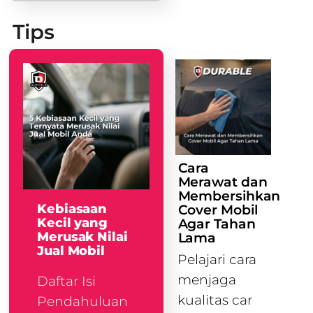
Tips
Cara
Merawat dan
Membersihkan
Kebiasaan
Cover Mobil
Kecil yang
Agar Tahan
Merusak Nilai
Lama
Jual Mobil
Pelajari cara
menjaga
Daftar Isi
kualitas car
Pendahuluan