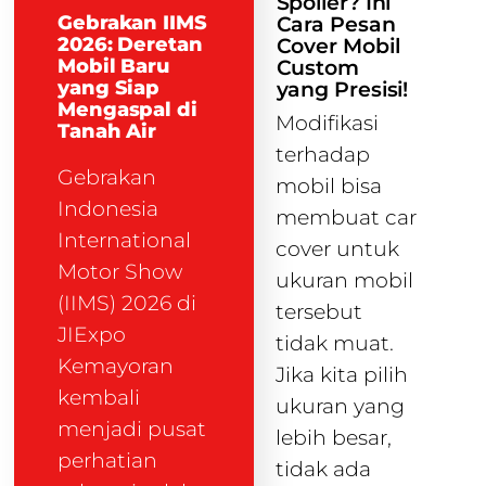
Spoiler? Ini
Gebrakan IIMS
Cara Pesan
2026: Deretan
Cover Mobil
Mobil Baru
Custom
yang Siap
yang Presisi!
Mengaspal di
Modifikasi
Tanah Air
terhadap
Gebrakan
mobil bisa
Indonesia
membuat car
International
cover untuk
Motor Show
ukuran mobil
(IIMS) 2026 di
tersebut
JIExpo
tidak muat.
Kemayoran
Jika kita pilih
kembali
ukuran yang
menjadi pusat
lebih besar,
perhatian
tidak ada