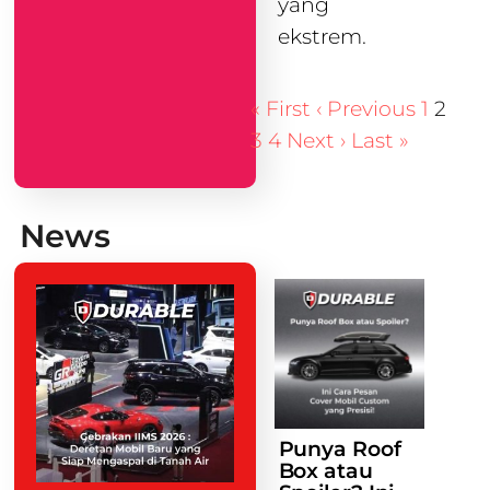
yang
ekstrem.
« First
‹ Previous
1
2
3
4
Next ›
Last »
News
Punya Roof
Box atau