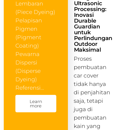
Ultrasonic
Lembaran
Processing:
(Piece Dyeing)
Inovasi
Pelapisan
Durable
Guardian
Pigmen
untuk
(Pigment
Perlindungan
Outdoor
Coating)
Maksimal
Pewarna
Proses
Dispersi
pembuatan
(Disperse
car cover
Dyeing)
tidak hanya
Referensi…
di penjahitan
saja, tetapi
Learn
more
juga di
pembuatan
kain yang