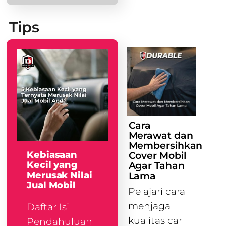
Tips
Cara
Merawat dan
Membersihkan
Kebiasaan
Cover Mobil
Kecil yang
Agar Tahan
Merusak Nilai
Lama
Jual Mobil
Pelajari cara
menjaga
Daftar Isi
kualitas car
Pendahuluan