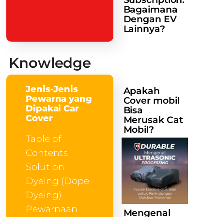
Bagaimana
Dengan EV
Lainnya?
Knowledge
Jenis-Jenis
Apakah
Pewarna yang
Cover mobil
Dipakai Car
Bisa
Cover
Merusak Cat
Mobil?
Table of
Contents
Solution
Dyeing (Dope
Dyeing)
Pewarnaan
Mengenal