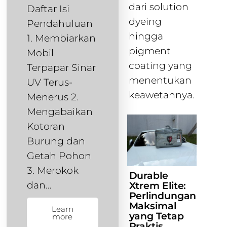
dari solution
Daftar Isi
dyeing
Pendahuluan
hingga
1. Membiarkan
pigment
Mobil
coating yang
Terpapar Sinar
menentukan
UV Terus-
keawetannya.
Menerus 2.
Mengabaikan
Kotoran
Burung dan
Getah Pohon
3. Merokok
Durable
dan…
Xtrem Elite:
Perlindungan
Maksimal
Learn
yang Tetap
more
Praktis