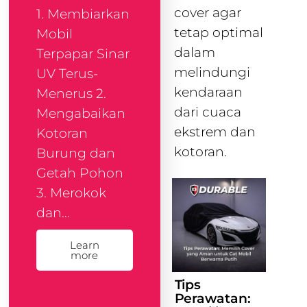
cover agar
1. Membiarkan
tetap optimal
Mobil
dalam
Terpapar Sinar
melindungi
UV Terus-
kendaraan
Menerus 2.
dari cuaca
Mengabaikan
ekstrem dan
Kotoran
kotoran.
Burung dan
Getah Pohon
3. Merokok
dan…
Learn
more
Tips
Perawatan: