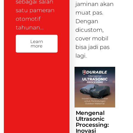
sebagai salah
jaminan akan
satu pameran
muat pas.
otomotif
Dengan
tahunan…
dicustom,
cover mobil
Learn
more
bisa jadi pas
lagi.
Mengenal
Ultrasonic
Processing:
Inovasi