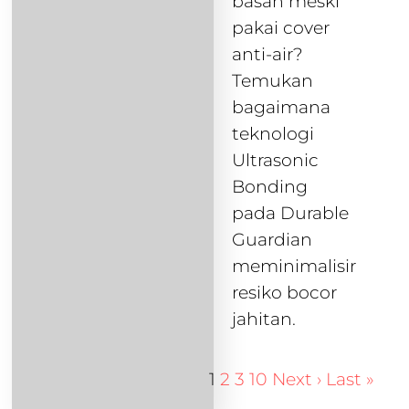
basah meski
pakai cover
anti-air?
Temukan
bagaimana
teknologi
Ultrasonic
Bonding
pada Durable
Guardian
meminimalisir
resiko bocor
jahitan.
1
2
3
10
Next ›
Last »