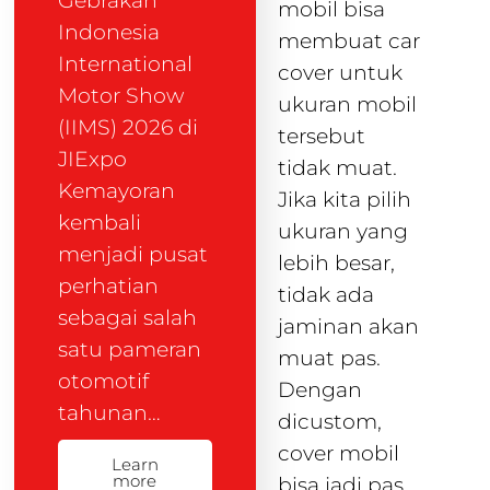
Gebrakan
mobil bisa
Indonesia
membuat car
International
cover untuk
Motor Show
ukuran mobil
(IIMS) 2026 di
tersebut
JIExpo
tidak muat.
Kemayoran
Jika kita pilih
kembali
ukuran yang
menjadi pusat
lebih besar,
perhatian
tidak ada
sebagai salah
jaminan akan
satu pameran
muat pas.
otomotif
Dengan
tahunan…
dicustom,
cover mobil
Learn
more
bisa jadi pas