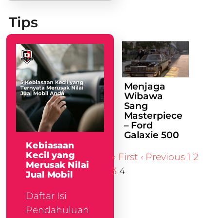
Tips
Menjaga
Wibawa
Sang
Masterpiece
– Ford
Galaxie 500
Kebiasaan
Kecil yang
« First
‹ Previous
1
2
Merusak Nilai
3
4
Jual Mobil
Daftar Isi
Pendahuluan