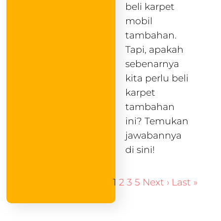
beli karpet
mobil
tambahan.
Tapi, apakah
sebenarnya
kita perlu beli
karpet
tambahan
ini? Temukan
jawabannya
di sini!
1
2
3
5
Next ›
Last »