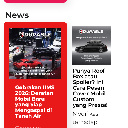
News
Punya Roof
Box atau
Spoiler? Ini
Gebrakan IIMS
Cara Pesan
2026: Deretan
Cover Mobil
Mobil Baru
Custom
yang Siap
yang Presisi!
Mengaspal di
Modifikasi
Tanah Air
terhadap