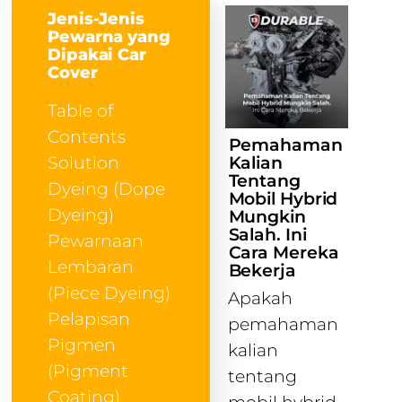
Jenis-Jenis
Pewarna yang
Dipakai Car
Cover
Table of
Contents
Pemahaman
Kalian
Solution
Tentang
Dyeing (Dope
Mobil Hybrid
Dyeing)
Mungkin
Salah. Ini
Pewarnaan
Cara Mereka
Lembaran
Bekerja
(Piece Dyeing)
Apakah
Pelapisan
pemahaman
Pigmen
kalian
(Pigment
tentang
Coating)