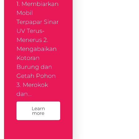
1. Membiarkan
Mobil
Terpapar Sinar
UV Terus-
Menerus 2.
Mengabaikan
Kotoran
Burung dan
Getah Pohon
3. Merokok
dan…
Learn
more