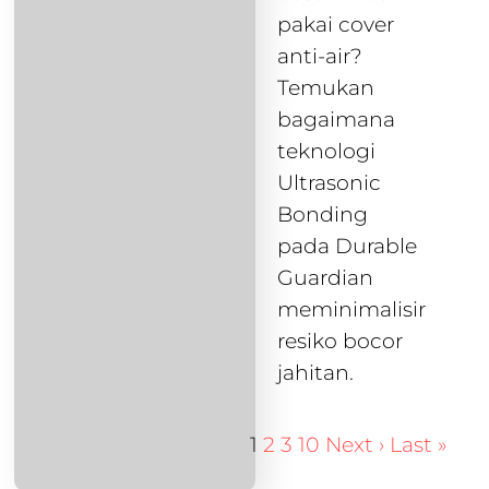
pakai cover
anti-air?
Temukan
bagaimana
teknologi
Ultrasonic
Bonding
pada Durable
Guardian
meminimalisir
resiko bocor
jahitan.
1
2
3
10
Next ›
Last »