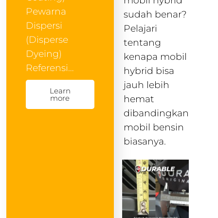
mobil hybrid
Pewarna
sudah benar?
Dispersi
Pelajari
(Disperse
tentang
Dyeing)
kenapa mobil
Referensi…
hybrid bisa
jauh lebih
Learn
hemat
more
dibandingkan
mobil bensin
biasanya.