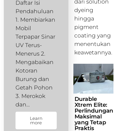
dari solution
Daftar Isi
dyeing
Pendahuluan
hingga
1. Membiarkan
pigment
Mobil
coating yang
Terpapar Sinar
menentukan
UV Terus-
keawetannya.
Menerus 2.
Mengabaikan
Kotoran
Burung dan
Getah Pohon
3. Merokok
Durable
dan…
Xtrem Elite:
Perlindungan
Maksimal
Learn
yang Tetap
more
Praktis