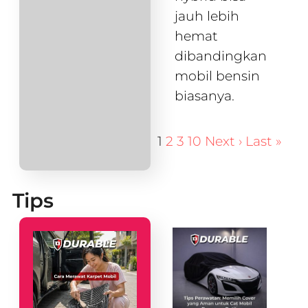
jauh lebih
hemat
dibandingkan
mobil bensin
biasanya.
1
2
3
10
Next ›
Last »
Tips