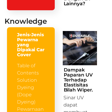
Lainnya?
Knowledge
Jenis-Jenis
Pewarna
yang
Dipakai Car
Cover
Table of
Dampak
Contents
Paparan UV
Terhadap
Solution
Elastisitas
Dyeing
Bilah Wiper.
(Dope
Sinar UV
Dyeing)
dapat
Pewarnaan