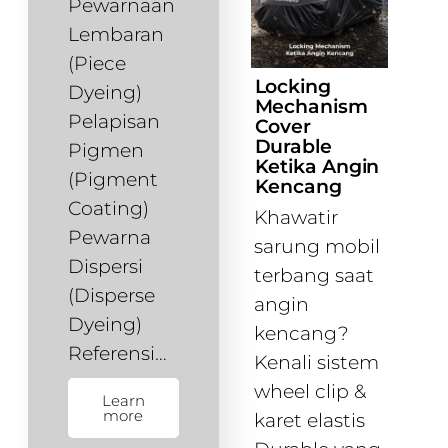
Pewarnaan
Lembaran
(Piece
Locking
Dyeing)
Mechanism
Pelapisan
Cover
Durable
Pigmen
Ketika Angin
(Pigment
Kencang
Coating)
Khawatir
Pewarna
sarung mobil
Dispersi
terbang saat
(Disperse
angin
Dyeing)
kencang?
Referensi…
Kenali sistem
wheel clip &
Learn
more
karet elastis