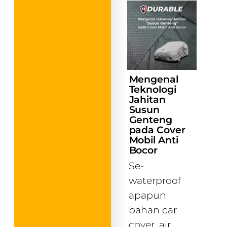
Mengenal
Teknologi
Jahitan
Susun
Genteng
pada Cover
Mobil Anti
Bocor
Se-
waterproof
apapun
bahan car
cover, air