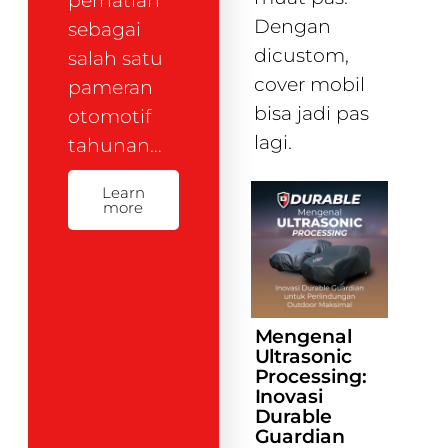
perhatian
Dengan
sebagai
dicustom,
salah satu
cover mobil
pameran
bisa jadi pas
otomotif
lagi.
tahunan…
Learn
more
Mengenal
Ultrasonic
Processing:
Inovasi
Durable
Guardian