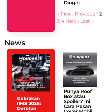
Dingin
« First
‹ Previous
1
2
3
4
Next ›
Last »
News
Punya Roof
Box atau
Gebrakan
Spoiler? Ini
IIMS 2026:
Cara Pesan
Deretan
Cover Mobil