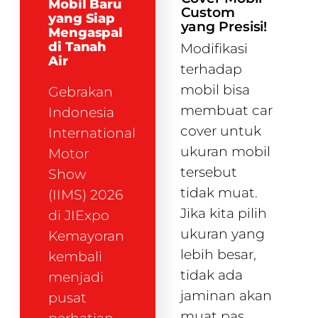
Mobil Baru
Custom
yang Siap
yang Presisi!
Mengaspal
di Tanah
Modifikasi
Air
terhadap
mobil bisa
Gebrakan
membuat car
Indonesia
cover untuk
International
ukuran mobil
Motor
tersebut
Show
tidak muat.
(IIMS) 2026
Jika kita pilih
di JIExpo
ukuran yang
Kemayoran
lebih besar,
kembali
tidak ada
menjadi
jaminan akan
pusat
muat pas.