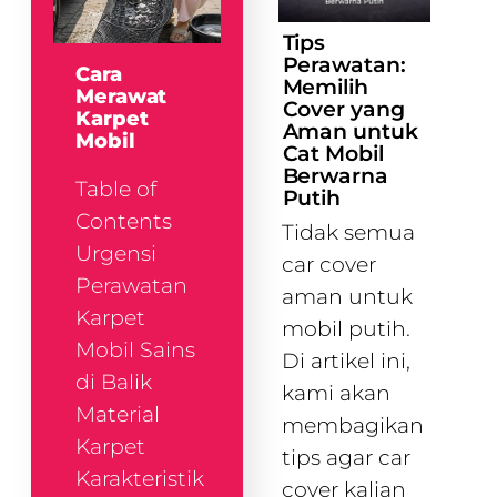
Tips
Perawatan:
Cara
Memilih
Merawat
Cover yang
Karpet
Aman untuk
Mobil
Cat Mobil
Berwarna
Table of
Putih
Contents
Tidak semua
Urgensi
car cover
Perawatan
aman untuk
Karpet
mobil putih.
Mobil Sains
Di artikel ini,
di Balik
kami akan
Material
membagikan
Karpet
tips agar car
Karakteristik
cover kalian