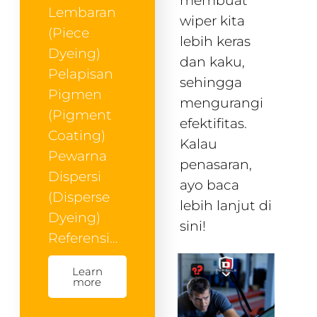
membuat
Lembaran
wiper kita
(Piece
lebih keras
Dyeing)
dan kaku,
Pelapisan
sehingga
Pigmen
mengurangi
(Pigment
efektifitas.
Coating)
Kalau
Pewarna
penasaran,
Dispersi
ayo baca
(Disperse
lebih lanjut di
Dyeing)
sini!
Referensi…
Learn
more