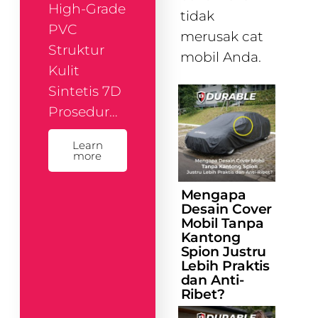
High-Grade
tidak
PVC
merusak cat
Struktur
mobil Anda.
Kulit
Sintetis 7D
Prosedur…
Learn
more
Mengapa
Desain Cover
Mobil Tanpa
Kantong
Spion Justru
Lebih Praktis
dan Anti-
Ribet?