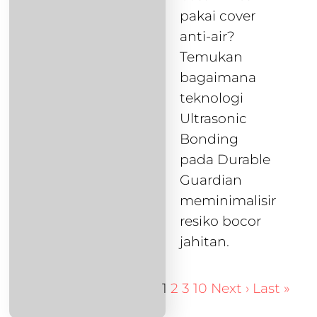
pakai cover
anti-air?
Temukan
bagaimana
teknologi
Ultrasonic
Bonding
pada Durable
Guardian
meminimalisir
resiko bocor
jahitan.
1
2
3
10
Next ›
Last »