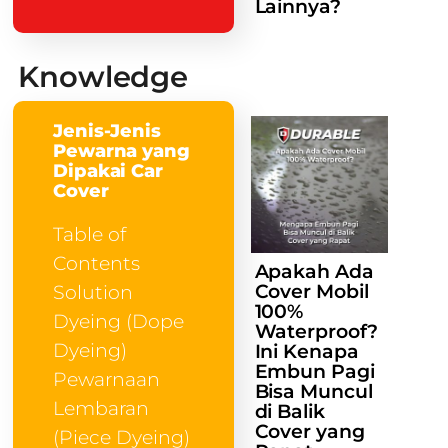
Lainnya?
Knowledge
Jenis-Jenis
Pewarna yang
Dipakai Car
Cover
Table of
Contents
Apakah Ada
Cover Mobil
Solution
100%
Dyeing (Dope
Waterproof?
Dyeing)
Ini Kenapa
Embun Pagi
Pewarnaan
Bisa Muncul
Lembaran
di Balik
Cover yang
(Piece Dyeing)