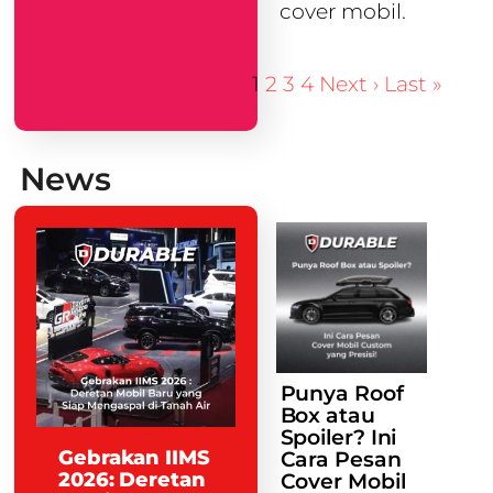
cover mobil.
1
2
3
4
Next ›
Last »
News
Punya Roof
Box atau
Spoiler? Ini
Gebrakan IIMS
Cara Pesan
2026: Deretan
Cover Mobil