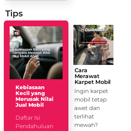
Tips
Cara
Merawat
Karpet Mobil
Kebiasaan
Ingin karpet
Kecil yang
Merusak Nilai
mobil tetap
Jual Mobil
awet dan
terlihat
Daftar Isi
mewah?
Pendahuluan