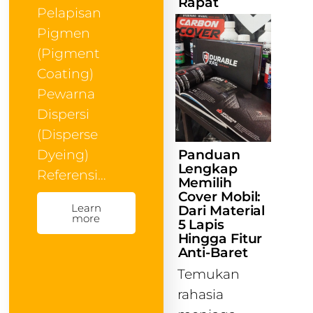
Rapat
Pelapisan
Pigmen
(Pigment
Coating)
Pewarna
Dispersi
(Disperse
Panduan
Dyeing)
Lengkap
Referensi…
Memilih
Cover Mobil:
Learn
Dari Material
more
5 Lapis
Hingga Fitur
Anti-Baret
Temukan
rahasia