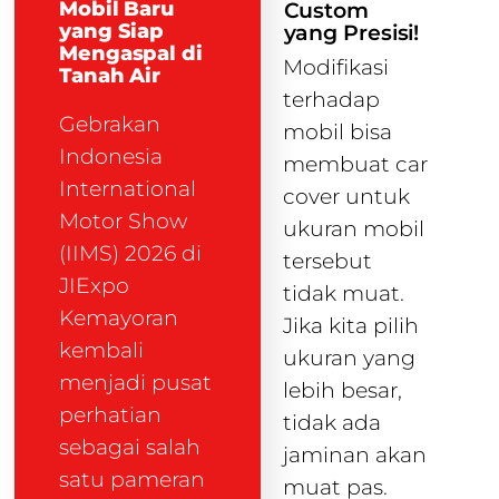
Mobil Baru
Custom
yang Siap
yang Presisi!
Mengaspal di
Modifikasi
Tanah Air
terhadap
Gebrakan
mobil bisa
Indonesia
membuat car
International
cover untuk
Motor Show
ukuran mobil
(IIMS) 2026 di
tersebut
JIExpo
tidak muat.
Kemayoran
Jika kita pilih
kembali
ukuran yang
menjadi pusat
lebih besar,
perhatian
tidak ada
sebagai salah
jaminan akan
satu pameran
muat pas.