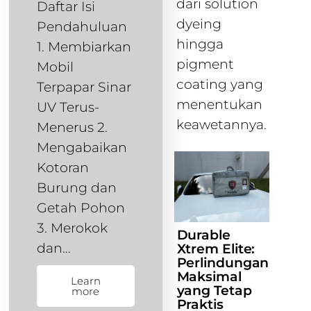
dari solution
Daftar Isi
dyeing
Pendahuluan
hingga
1. Membiarkan
pigment
Mobil
coating yang
Terpapar Sinar
menentukan
UV Terus-
keawetannya.
Menerus 2.
Mengabaikan
Kotoran
Burung dan
Getah Pohon
3. Merokok
Durable
dan…
Xtrem Elite:
Perlindungan
Maksimal
Learn
yang Tetap
more
Praktis