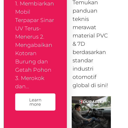
Temukan
1. Membiarkan
panduan
Mobil
teknis
Terpapar Sinar
merawat
UV Terus-
material PVC
Menerus 2.
& 7D
Mengabaikan
berdasarkan
Kotoran
standar
Burung dan
industri
Getah Pohon
otomotif
3. Merokok
global di sini!
dan…
Learn
more