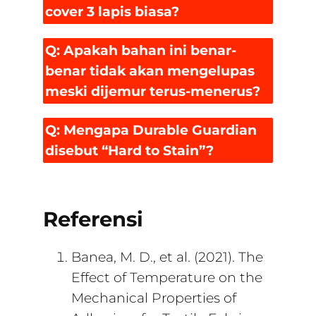
cover 3 lapis biasa?
Q: Apakah bahan ini benar-
benar tidak akan mengelupas
meski dijemur terus-menerus?
Q: Mengapa Durable Guardian
disebut “Hard to Stain”?
Referensi
Banea, M. D., et al. (2021). The
Effect of Temperature on the
Mechanical Properties of