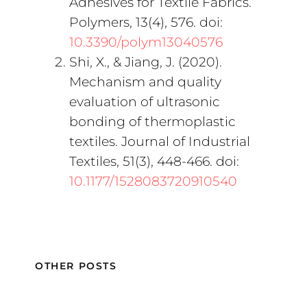
Adhesives for Textile Fabrics.
Polymers, 13(4), 576. doi:
10.3390/polym13040576
Shi, X., & Jiang, J. (2020).
Mechanism and quality
evaluation of ultrasonic
bonding of thermoplastic
textiles. Journal of Industrial
Textiles, 51(3), 448-466. doi:
10.1177/1528083720910540
OTHER POSTS