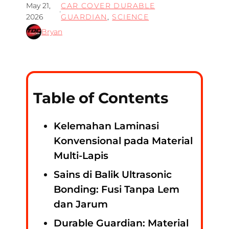
May 21,
CAR COVER DURABLE
·
2026
GUARDIAN
, 
SCIENCE
Bryan
Table of Contents
Kelemahan Laminasi
Konvensional pada Material
Multi-Lapis
Sains di Balik Ultrasonic
Bonding: Fusi Tanpa Lem
dan Jarum
Durable Guardian: Material