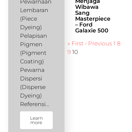
Menjaga
Pewarnaan
Wibawa
Lembaran
Sang
(Piece
Masterpiece
– Ford
Dyeing)
Galaxie 500
Pelapisan
« First
‹ Previous
1
8
Pigmen
9
10
(Pigment
Coating)
Pewarna
Dispersi
(Disperse
Dyeing)
Referensi…
Learn
more