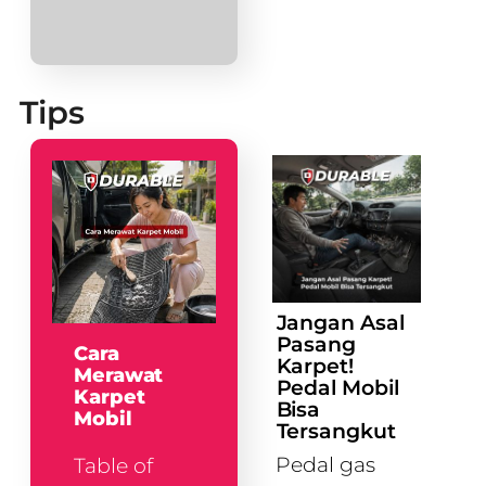
Tips
Jangan Asal
Pasang
Cara
Karpet!
Merawat
Pedal Mobil
Karpet
Bisa
Mobil
Tersangkut
Pedal gas
Table of