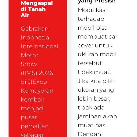
yang Presisi!
Mengaspal
di Tanah
Modifikasi
Air
terhadap
mobil bisa
Gebrakan
membuat car
Indonesia
cover untuk
International
ukuran mobil
Motor
tersebut
Show
tidak muat.
(IIMS) 2026
Jika kita pilih
di JIExpo
ukuran yang
Kemayoran
lebih besar,
kembali
tidak ada
menjadi
jaminan akan
pusat
muat pas.
perhatian
Dengan
sebagai