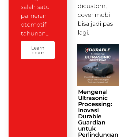
dicustom,
salah satu
cover mobil
pameran
bisa jadi pas
otomotif
lagi.
tahunan…
Learn
more
Mengenal
Ultrasonic
Processing:
Inovasi
Durable
Guardian
untuk
Perlindungan