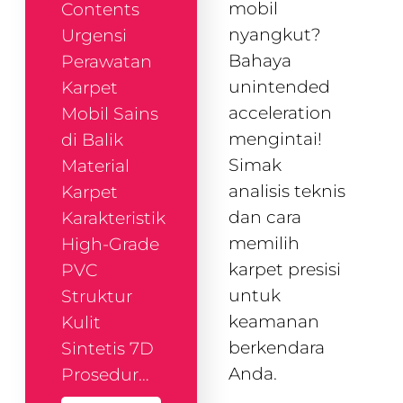
mobil
Contents
nyangkut?
Urgensi
Bahaya
Perawatan
unintended
Karpet
acceleration
Mobil Sains
mengintai!
di Balik
Simak
Material
analisis teknis
Karpet
dan cara
Karakteristik
memilih
High-Grade
karpet presisi
PVC
untuk
Struktur
keamanan
Kulit
berkendara
Sintetis 7D
Anda.
Prosedur…