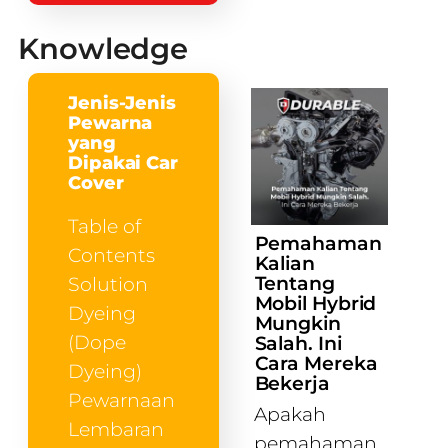
Knowledge
Jenis-Jenis
Pewarna
yang
Dipakai Car
Cover
Table of
Pemahaman
Contents
Kalian
Tentang
Solution
Mobil Hybrid
Dyeing
Mungkin
(Dope
Salah. Ini
Cara Mereka
Dyeing)
Bekerja
Pewarnaan
Apakah
Lembaran
pemahaman