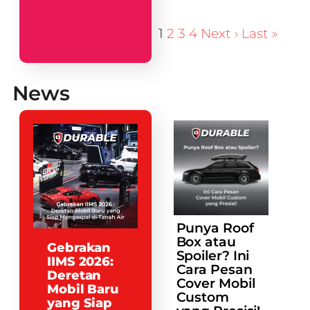
1
2
3
4
Next ›
Last »
News
Punya Roof
Box atau
Gebrakan
Spoiler? Ini
IIMS 2026:
Cara Pesan
Deretan
Cover Mobil
Mobil Baru
Custom
yang Siap