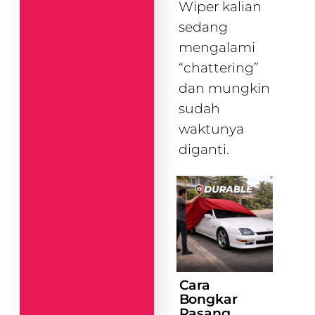
Wiper kalian
sedang
mengalami
“chattering”
dan mungkin
sudah
waktunya
diganti.
Cara
Bongkar
Pasang