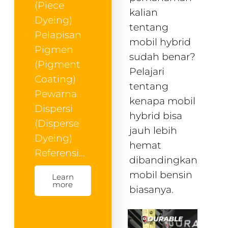
(Piece
kalian
Dyeing)
tentang
Pelapisan
mobil hybrid
Pigmen
sudah benar?
(Pigment
Pelajari
Coating)
tentang
Pewarna
kenapa mobil
Dispersi
hybrid bisa
(Disperse
jauh lebih
Dyeing)
hemat
Referensi…
dibandingkan
mobil bensin
Learn
more
biasanya.