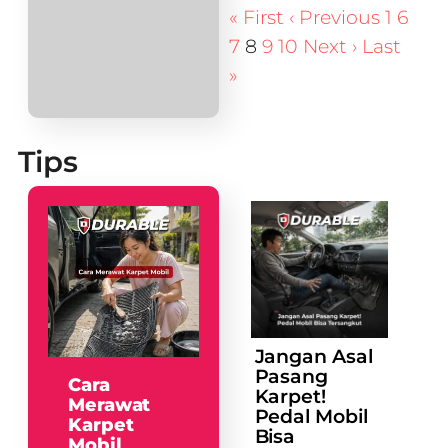
« First
‹ Previous
1
6
7
8
9
10
Next ›
Last
»
Tips
Jangan Asal
Pasang
Cara
Karpet!
Merawat
Pedal Mobil
Karpet
Bisa
Mobil