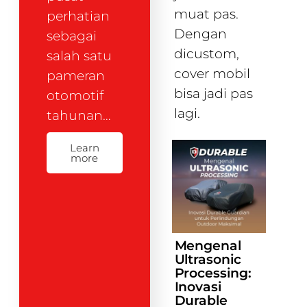
muat pas.
perhatian
Dengan
sebagai
dicustom,
salah satu
cover mobil
pameran
bisa jadi pas
otomotif
lagi.
tahunan…
Learn
more
Mengenal
Ultrasonic
Processing:
Inovasi
Durable