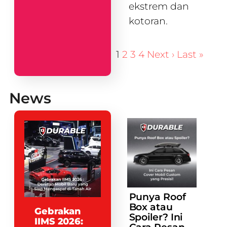
ekstrem dan
kotoran.
1
2
3
4
Next ›
Last »
News
Punya Roof
Box atau
Gebrakan
Spoiler? Ini
IIMS 2026: