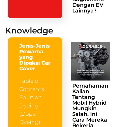
Dengan EV
Lainnya?
Knowledge
Jenis-Jenis
Pewarna
yang
Dipakai Car
Cover
Table of
Pemahaman
Contents
Kalian
Tentang
Solution
Mobil Hybrid
Dyeing
Mungkin
(Dope
Salah. Ini
Cara Mereka
Dyeing)
Bekerja