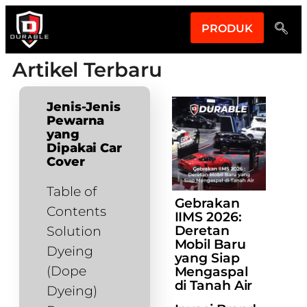
PRODUK
Artikel Terbaru
Jenis-Jenis
Pewarna
yang
Dipakai Car
Cover
Table of
Gebrakan
Contents
IIMS 2026:
Deretan
Solution
Mobil Baru
Dyeing
yang Siap
(Dope
Mengaspal
di Tanah Air
Dyeing)