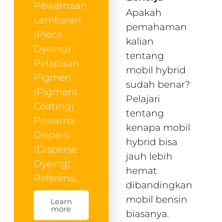
Pewarnaan
Apakah
Lembaran
pemahaman
(Piece
kalian
Dyeing)
tentang
Pelapisan
mobil hybrid
Pigmen
sudah benar?
(Pigment
Pelajari
Coating)
tentang
Pewarna
kenapa mobil
Dispersi
hybrid bisa
(Disperse
jauh lebih
Dyeing)
hemat
Referensi…
dibandingkan
mobil bensin
Learn
more
biasanya.