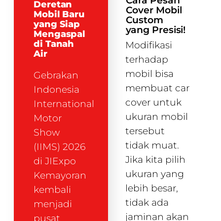
Cara Pesan
Deretan
Cover Mobil
Mobil Baru
Custom
yang Siap
yang Presisi!
Mengaspal
di Tanah
Modifikasi
Air
terhadap
mobil bisa
Gebrakan
membuat car
Indonesia
cover untuk
International
ukuran mobil
Motor
tersebut
Show
tidak muat.
(IIMS) 2026
Jika kita pilih
di JIExpo
ukuran yang
Kemayoran
lebih besar,
kembali
tidak ada
menjadi
jaminan akan
pusat