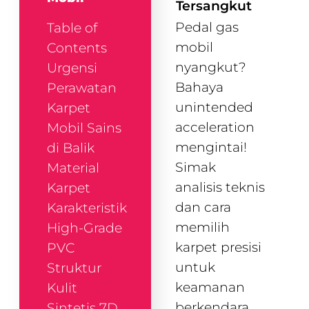
Tersangkut
Pedal gas
Table of
mobil
Contents
nyangkut?
Urgensi
Bahaya
Perawatan
unintended
Karpet
acceleration
Mobil Sains
mengintai!
di Balik
Simak
Material
analisis teknis
Karpet
dan cara
Karakteristik
memilih
High-Grade
karpet presisi
PVC
untuk
Struktur
keamanan
Kulit
berkendara
Sintetis 7D