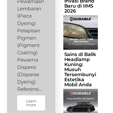
Invasi Brand
Pewarnaan
Baru di IIMS
Lembaran
2026
(Piece
Dyeing)
Pelapisan
Pigmen
(Pigment
Coating)
Sains di Balik
Headlamp
Pewarna
Kuning:
Dispersi
Musuh
(Disperse
Tersembunyi
Estetika
Dyeing)
Mobil Anda
Referensi…
Learn
more