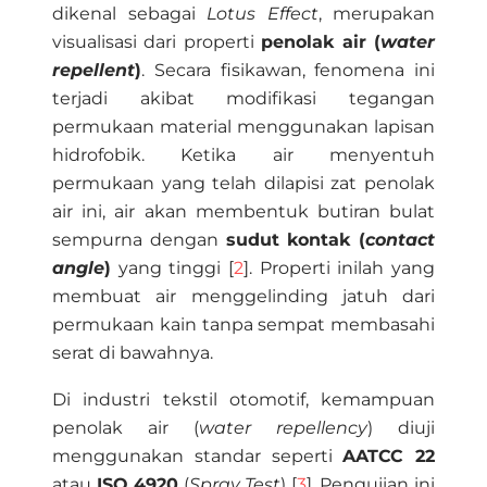
dikenal sebagai
Lotus Effect
, merupakan
visualisasi dari properti
penolak air (
water
repellent
)
. Secara fisikawan, fenomena ini
terjadi akibat modifikasi tegangan
permukaan material menggunakan lapisan
hidrofobik. Ketika air menyentuh
permukaan yang telah dilapisi zat penolak
air ini, air akan membentuk butiran bulat
sempurna dengan
sudut kontak (
contact
angle
)
yang tinggi [
2
]. Properti inilah yang
membuat air menggelinding jatuh dari
permukaan kain tanpa sempat membasahi
serat di bawahnya.
Di industri tekstil otomotif, kemampuan
penolak air (
water repellency
) diuji
menggunakan standar seperti
AATCC 22
atau
ISO 4920
(
Spray Test
) [
3
]. Pengujian ini