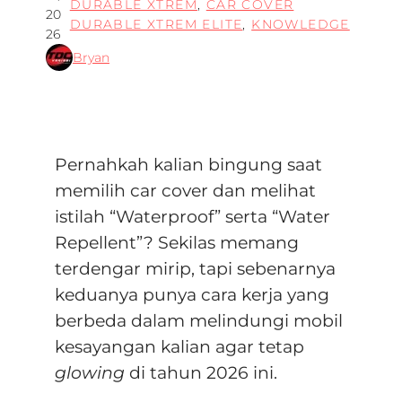
DURABLE XTREM
, 
CAR COVER
20
DURABLE XTREM ELITE
, 
KNOWLEDGE
26
Bryan
Pernahkah kalian bingung saat
memilih car cover dan melihat
istilah “Waterproof” serta “Water
Repellent”?
Sekilas memang
terdengar mirip, tapi sebenarnya
keduanya punya cara kerja yang
berbeda dalam melindungi mobil
kesayangan kalian agar tetap
glowing
di tahun 2026 ini.