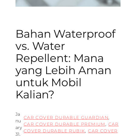
Bahan Waterproof
vs. Water
Repellent: Mana
yang Lebih Aman
untuk Mobil
Kalian?
Ja
CAR COVER DURABLE GUARDIAN
, 
nu
CAR COVER DURABLE PREMIUM
, 
CAR
ary
·
COVER DURABLE RUBIK
, 
CAR COVER
31,