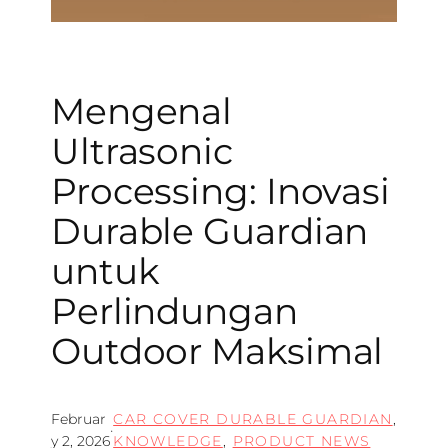
Mengenal
Ultrasonic
Processing: Inovasi
Durable Guardian
untuk
Perlindungan
Outdoor Maksimal
Februar
CAR COVER DURABLE GUARDIAN
, 
·
y 2, 2026
KNOWLEDGE
, 
PRODUCT NEWS